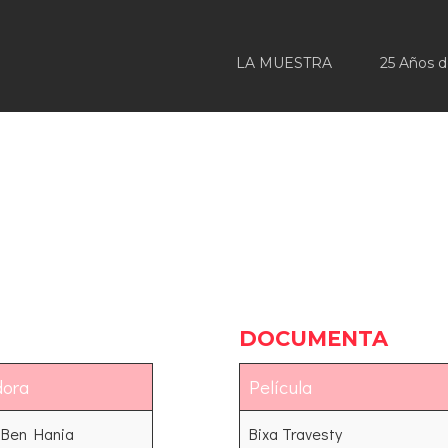
LA MUESTRA
25 Años 
DOCUMENTA
dora
Película
 Ben Hania
Bixa Travesty