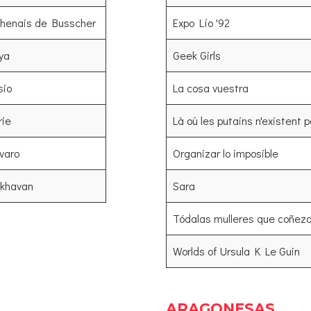
Chenais de Busscher
Expo Lío '92
ya
Geek Girls
sio
La cosa vuestra
rie
Là où les putains n'existent 
varo
Organizar lo imposible
Akhavan
Sara
Tódalas mulleres que coñez
Worlds of Ursula K Le Guin
ARAGONESAS