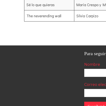
Sé lo que quieras
María Crespo y 
The neverending wall
Silvia Carpizo
Para seguir
Nombre
Correo ele