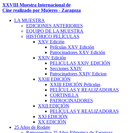
XXVIII Muestra Internacional de
Cine realizado por Mujeres - Zaragoza
LA MUESTRA
EDICIONES ANTERIORES
EQUIPO DE LA MUESTRA
HISTÓRICO PELÍCULAS
XXV Edición
Películas XXV Edición
Patrocinadores XXV Edición
XXIV Edición
PELICULAS XXIV EDICIÓN
Secciones XXIV
Patrocinadores XXIV Edicion
XXIII EDICIÓN
XXIII EDICIÓN Peliculas
PELÍCULAS Y REALIZADORAS
CORTINILLA
PATROCINADORES
XXII EDICIÓN
PELÍCULAS Y REALIZADORAS
XXI EDICIÓN
XX EDICIÓN
25 Años de Rodaje
Retrospectiva 25 Años Filmoteca de Zaragoza