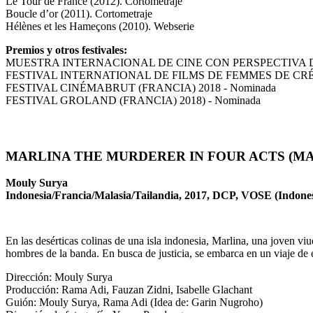
Le Tour de France (2012). Cortometraje
Boucle d’or (2011). Cortometraje
Hélènes et les Hameçons (2010). Webserie
Premios y otros festivales:
MUESTRA INTERNACIONAL DE CINE CON PERSPECTIVA DE GÉ
FESTIVAL INTERNATIONAL DE FILMS DE FEMMES DE CRÉTEIL 
FESTIVAL CINÉMABRUT (FRANCIA) 2018 - Nominada
FESTIVAL GROLAND (FRANCIA) 2018) - Nominada
MARLINA THE MURDERER IN FOUR ACTS (M
Mouly Surya
Indonesia/Francia/Malasia/Tailandia, 2017, DCP, VOSE (Indonesi
En las desérticas colinas de una isla indonesia, Marlina, una joven v
hombres de la banda. En busca de justicia, se embarca en un viaje de
Dirección: Mouly Surya
Producción: Rama Adi, Fauzan Zidni, Isabelle Glachant
Guión: Mouly Surya, Rama Adi (Idea de: Garin Nugroho)