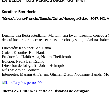
LA BELLA Y LOS PERROS (AALA KAF IFRIT)
Kaouther Ben Hania
Túnez/Líbano/Francia/Suecia/Qatar/Noruega/Suiza, 2017, HD, VO
Durante una fiesta estudiantil, Mariam, una joven tunecina, conoce a 
deberá luchar por hacer respetar sus derechos y su dignidad tras habe
Dirección: Kaouther Ben Hania
Guión: Kaouther Ben Hania
Producción: Habib Attia, Nadim Cheikhrouha
Edición: Nadia Ben Rachid
Dirección de fotografía: Johan Holmquist
Música: Amine Bouhafa
Intérpretes: Mariam Al Ferjani, Ghanem Zrelli, Noomane Hamda, M
Jueves 25, 19:00 h. / Centro de Historias de Zaragoza