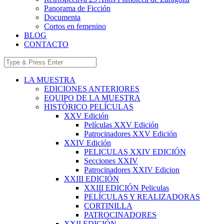
Panorama de Ficción
Documenta
Cortos en femenino
BLOG
CONTACTO
LA MUESTRA
EDICIONES ANTERIORES
EQUIPO DE LA MUESTRA
HISTÓRICO PELÍCULAS
XXV Edición
Películas XXV Edición
Patrocinadores XXV Edición
XXIV Edición
PELICULAS XXIV EDICIÓN
Secciones XXIV
Patrocinadores XXIV Edicion
XXIII EDICIÓN
XXIII EDICIÓN Peliculas
PELÍCULAS Y REALIZADORAS
CORTINILLA
PATROCINADORES
XXII EDICIÓN