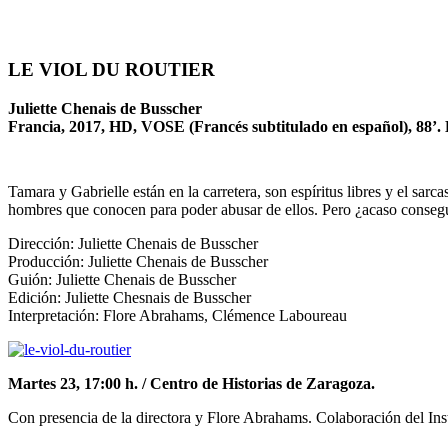
LE VIOL DU ROUTIER
Juliette Chenais de Busscher
Francia, 2017, HD, VOSE (Francés subtitulado en español), 88’.
Tamara y Gabrielle están en la carretera, son espíritus libres y el sarca
hombres que conocen para poder abusar de ellos. Pero ¿acaso consegu
Dirección: Juliette Chenais de Busscher
Producción: Juliette Chenais de Busscher
Guión: Juliette Chenais de Busscher
Edición: Juliette Chesnais de Busscher
Interpretación: Flore Abrahams, Clémence Laboureau
Martes 23, 17:00 h. / Centro de Historias de Zaragoza.
Con presencia de la directora y Flore Abrahams. Colaboración del Ins