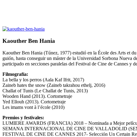
Kaouther Ben Hania
Kaouther Ben Hania (Túnez, 1977) estudió en la École des Arts et du
guión, hasta conseguir un máster de la Universidad Sorbona Nueva de 
participado en secciones paralelas del Festival de Cine de Cannes y de
Filmografía:
La bella y los perros (Aala Kaf Ifrit, 2017)
Zaineb hates the snow (Zaineb takrahou ethelj, 2016)
Challat of Tunis (Le Challat de Tunis, 2013)
Wooden Hand (2013). Cortometraje
Yed Ellouh (2013). Cortometraje
Les imams vont à l’école (2010)
Premios y festivales:
LUMIERE AWARDS (FRANCIA) 2018 – Nominada a Mejor película 
SEMANA INTERNACIONAL DE CINE DE VALLADOLID (SEMINCI) 2
FESTIVAL DE CINE DE CANNES 2017- Selección Un Certain Re