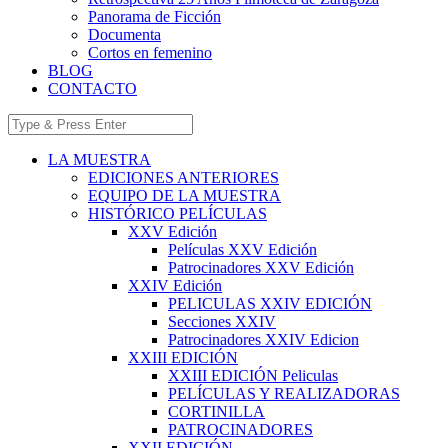
Panorama de Ficción
Documenta
Cortos en femenino
BLOG
CONTACTO
LA MUESTRA
EDICIONES ANTERIORES
EQUIPO DE LA MUESTRA
HISTÓRICO PELÍCULAS
XXV Edición
Películas XXV Edición
Patrocinadores XXV Edición
XXIV Edición
PELICULAS XXIV EDICIÓN
Secciones XXIV
Patrocinadores XXIV Edicion
XXIII EDICIÓN
XXIII EDICIÓN Peliculas
PELÍCULAS Y REALIZADORAS
CORTINILLA
PATROCINADORES
XXII EDICIÓN