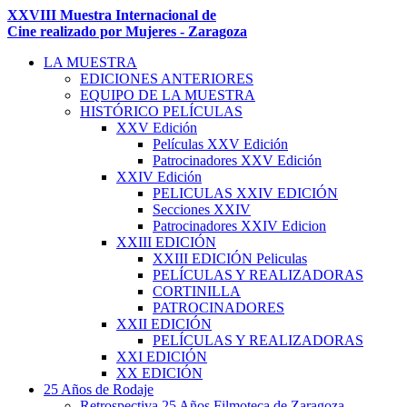
XXVIII Muestra Internacional de
Cine realizado por Mujeres - Zaragoza
LA MUESTRA
EDICIONES ANTERIORES
EQUIPO DE LA MUESTRA
HISTÓRICO PELÍCULAS
XXV Edición
Películas XXV Edición
Patrocinadores XXV Edición
XXIV Edición
PELICULAS XXIV EDICIÓN
Secciones XXIV
Patrocinadores XXIV Edicion
XXIII EDICIÓN
XXIII EDICIÓN Peliculas
PELÍCULAS Y REALIZADORAS
CORTINILLA
PATROCINADORES
XXII EDICIÓN
PELÍCULAS Y REALIZADORAS
XXI EDICIÓN
XX EDICIÓN
25 Años de Rodaje
Retrospectiva 25 Años Filmoteca de Zaragoza