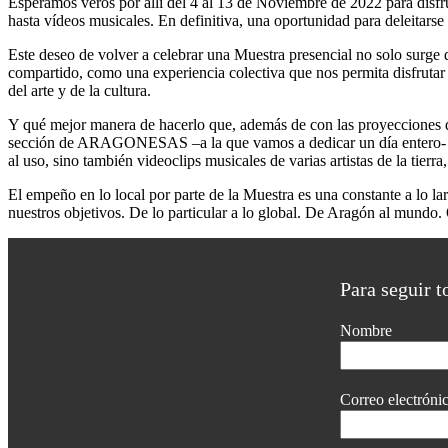
Esperamos veros por allí del 4 al 13 de Noviembre de 2022 para disfru
hasta vídeos musicales. En definitiva, una oportunidad para deleitarse
Este deseo de volver a celebrar una Muestra presencial no solo surg
compartido, como una experiencia colectiva que nos permita disfrutar
del arte y de la cultura.
Y qué mejor manera de hacerlo que, además de con las proyecciones de l
sección de ARAGONESAS –a la que vamos a dedicar un día entero- ten
al uso, sino también videoclips musicales de varias artistas de la tier
El empeño en lo local por parte de la Muestra es una constante a lo l
nuestros objetivos. De lo particular a lo global. De Aragón al mundo.
Para seguir t
Nombre
Correo electróni