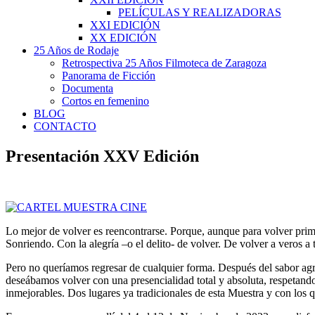
PELÍCULAS Y REALIZADORAS
XXI EDICIÓN
XX EDICIÓN
25 Años de Rodaje
Retrospectiva 25 Años Filmoteca de Zaragoza
Panorama de Ficción
Documenta
Cortos en femenino
BLOG
CONTACTO
Presentación XXV Edición
Lo mejor de volver es reencontrarse. Porque, aunque para volver prim
Sonriendo. Con la alegría –o el delito- de volver. De volver a veros 
Pero no queríamos regresar de cualquier forma. Después del sabor agr
deseábamos volver con una presencialidad total y absoluta, respetando
inmejorables. Dos lugares ya tradicionales de esta Muestra y con los