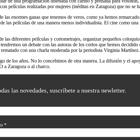
tar de una programación diseñada con cariño y pensada para vosotras, p
 con películas realizadas por mujeres (inéditas en Zaragoza) que no se h
e de las enormes ganas que tenemos de veros, como ya hemos remarcado.
 de las películas de una manera menos individualista. El cine como un
as diferentes películas y cortometrajes, organizar pequeños coloquios e
dremos un debate con las autoras de los cortos que hemos decidido em
ra, rematado con una charla moderada por la periodista Virginia Martínez.
argo de los años. No lo concebimos de otra manera. La difusión y el apo
 O a Zaragoza o al charco.
odas las novedades, suscríbete a nuestra newletter.
co
*