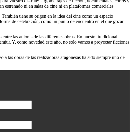
ara vuestro disfrute: largometrajes de ficción, documentales, cortos y
an estrenado ni en salas de cine ni en plataformas comerciales.
 También tiene su origen en la idea del cine como un espacio
a forma de celebración, como un punto de encuentro en el que gozar
ntre las autoras de las diferentes obras. En nuestra tradicional
itir. Y, como novedad este año, no solo vamos a proyectar ficciones
yo a las obras de las realizadoras aragonesas ha sido siempre uno de