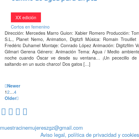
XX edición
Cortos en femenino
Dirección: Mercedes Marro Guion: Xabier Romero Producción: Tom
S.L., Planet Nemo, Animation, Digitzfi Música: Romain Trouillet 
Fredéric Duhamel Montaje: Conrado López Animación: Digitzfilm Vo
Gilmari Gerena Género: Animación Tema: Agua / Medio ambient
noche cuando Óscar ve desde su ventana… ¡Un pececillo de 
saltando en un sucio charco! Dos gatos […]
Newer
1
2
…
4
Older
muestracinemujereszgz@gmail.com
Aviso legal, política de privacidad y cookies