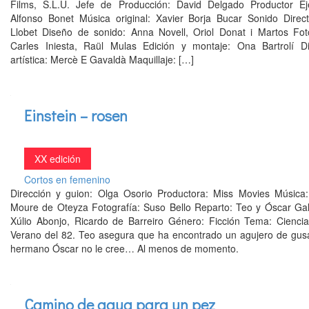
Films, S.L.U. Jefe de Producción: David Delgado Productor Eje
Alfonso Bonet Música original: Xavier Borja Bucar Sonido Direct
Llobet Diseño de sonido: Anna Novell, Oriol Donat i Martos Foto
Carles Iniesta, Raül Mulas Edición y montaje: Ona Bartrolí Di
artística: Mercè E Gavaldà Maquillaje: […]
Einstein – rosen
XX edición
Cortos en femenino
Dirección y guion: Olga Osorio Productora: Miss Movies Música:
Moure de Oteyza Fotografía: Suso Bello Reparto: Teo y Óscar Gal
Xúlio Abonjo, Ricardo de Barreiro Género: Ficción Tema: Ciencia 
Verano del 82. Teo asegura que ha encontrado un agujero de gus
hermano Óscar no le cree… Al menos de momento.
Camino de agua para un pez