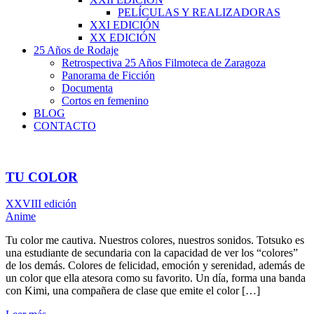
PELÍCULAS Y REALIZADORAS
XXI EDICIÓN
XX EDICIÓN
25 Años de Rodaje
Retrospectiva 25 Años Filmoteca de Zaragoza
Panorama de Ficción
Documenta
Cortos en femenino
BLOG
CONTACTO
TU COLOR
XXVIII edición
Anime
Tu color me cautiva. Nuestros colores, nuestros sonidos. Totsuko es
una estudiante de secundaria con la capacidad de ver los “colores”
de los demás. Colores de felicidad, emoción y serenidad, además de
un color que ella atesora como su favorito. Un día, forma una banda
con Kimi, una compañera de clase que emite el color […]