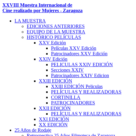
XXVIII Muestra Internacional de
Cine realizado por Mujeres - Zaragoza
LA MUESTRA
EDICIONES ANTERIORES
EQUIPO DE LA MUESTRA
HISTÓRICO PELÍCULAS
XXV Edición
Películas XXV Edición
Patrocinadores XXV Edición
XXIV Edición
PELICULAS XXIV EDICIÓN
Secciones XXIV
Patrocinadores XXIV Edicion
XXIII EDICIÓN
XXIII EDICIÓN Peliculas
PELÍCULAS Y REALIZADORAS
CORTINILLA
PATROCINADORES
XXII EDICIÓN
PELÍCULAS Y REALIZADORAS
XXI EDICIÓN
XX EDICIÓN
25 Años de Rodaje
Retrospectiva 25 Años Filmoteca de Zaragoza