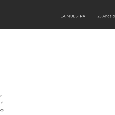
LA MUESTRA
25 Años 
en
 el
es