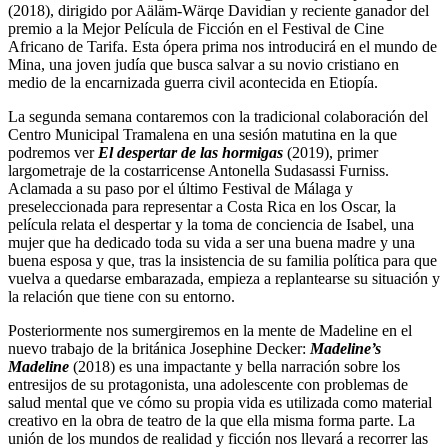
(2018), dirigido por Aäläm-Wärqe Davidian y reciente ganador del
premio a la Mejor Película de Ficción en el Festival de Cine
Africano de Tarifa. Esta ópera prima nos introducirá en el mundo de
Mina, una joven judía que busca salvar a su novio cristiano en
medio de la encarnizada guerra civil acontecida en Etiopía.
La segunda semana contaremos con la tradicional colaboración del
Centro Municipal Tramalena en una sesión matutina en la que
podremos ver
El despertar de las hormigas
(2019), primer
largometraje de la costarricense Antonella Sudasassi Furniss.
Aclamada a su paso por el último Festival de Málaga y
preseleccionada para representar a Costa Rica en los Oscar, la
película relata el despertar y la toma de conciencia de Isabel, una
mujer que ha dedicado toda su vida a ser una buena madre y una
buena esposa y que, tras la insistencia de su familia política para que
vuelva a quedarse embarazada, empieza a replantearse su situación y
la relación que tiene con su entorno.
Posteriormente nos sumergiremos en la mente de Madeline en el
nuevo trabajo de la británica Josephine Decker:
Madeline’s
Madeline
(2018) es una impactante y bella narración sobre los
entresijos de su protagonista, una adolescente con problemas de
salud mental que ve cómo su propia vida es utilizada como material
creativo en la obra de teatro de la que ella misma forma parte. La
unión de los mundos de realidad y ficción nos llevará a recorrer las