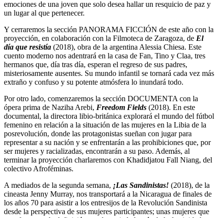
emociones de una joven que solo desea hallar un resquicio de paz y
un lugar al que pertenecer.
Y cerraremos la sección PANORAMA FICCIÓN de este año con la
proyección, en colaboración con la Filmoteca de Zaragoza, de
El
día que resistía
(2018), obra de la argentina Alessia Chiesa. Este
cuento moderno nos adentrará en la casa de Fan, Tino y Claa, tres
hermanos que, día tras día, esperan el regreso de sus padres,
misteriosamente ausentes. Su mundo infantil se tornará cada vez más
extraño y confuso y su potente atmósfera lo inundará todo.
Por otro lado, comenzaremos la sección DOCUMENTA con la
ópera prima de Naziha Arebi,
Freedom Fields
(2018). En este
documental, la directora libio-británica explorará el mundo del fútbol
femenino en relación a la situación de las mujeres en la Libia de la
posrevolución, donde las protagonistas sueñan con jugar para
representar a su nación y se enfrentarán a las prohibiciones que, por
ser mujeres y racializadas, encontrarán a su paso. Además, al
terminar la proyección charlaremos con Khadidjatou Fall Niang, del
colectivo Afroféminas.
A mediados de la segunda semana,
¡Las Sandinistas!
(2018), de la
cineasta Jenny Murray, nos transportará a la Nicaragua de finales de
los años 70 para asistir a los entresijos de la Revolución Sandinista
desde la perspectiva de sus mujeres participantes; unas mujeres que