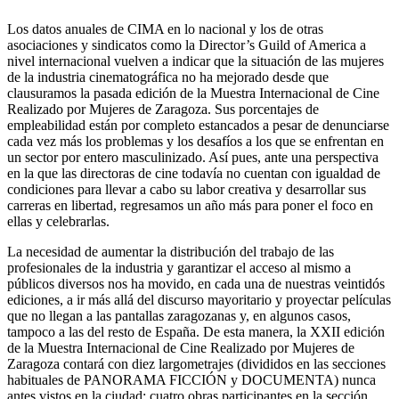
Los datos anuales de CIMA en lo nacional y los de otras
asociaciones y sindicatos como la Director’s Guild of America a
nivel internacional vuelven a indicar que la situación de las mujeres
de la industria cinematográfica no ha mejorado desde que
clausuramos la pasada edición de la Muestra Internacional de Cine
Realizado por Mujeres de Zaragoza. Sus porcentajes de
empleabilidad están por completo estancados a pesar de denunciarse
cada vez más los problemas y los desafíos a los que se enfrentan en
un sector por entero masculinizado. Así pues, ante una perspectiva
en la que las directoras de cine todavía no cuentan con igualdad de
condiciones para llevar a cabo su labor creativa y desarrollar sus
carreras en libertad, regresamos un año más para poner el foco en
ellas y celebrarlas.
La necesidad de aumentar la distribución del trabajo de las
profesionales de la industria y garantizar el acceso al mismo a
públicos diversos nos ha movido, en cada una de nuestras veintidós
ediciones, a ir más allá del discurso mayoritario y proyectar películas
que no llegan a las pantallas zaragozanas y, en algunos casos,
tampoco a las del resto de España. De esta manera, la XXII edición
de la Muestra Internacional de Cine Realizado por Mujeres de
Zaragoza contará con diez largometrajes (divididos en las secciones
habituales de PANORAMA FICCIÓN y DOCUMENTA) nunca
antes vistos en la ciudad; cuatro obras participantes en la sección