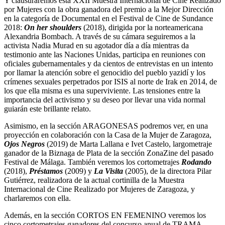
Y clausuraremos esta XXII Muestra Internacional de Cine Realizado
por Mujeres con la obra ganadora del premio a la Mejor Dirección
en la categoría de Documental en el Festival de Cine de Sundance
2018:
On her shoulders
(2018), dirigida por la norteamericana
Alexandria Bombach. A través de su cámara seguiremos a la
activista Nadia Murad en su agotador día a día mientras da
testimonio ante las Naciones Unidas, participa en reuniones con
oficiales gubernamentales y da cientos de entrevistas en un intento
por llamar la atención sobre el genocidio del pueblo yazidí y los
crímenes sexuales perpetrados por ISIS al norte de Irak en 2014, de
los que ella misma es una superviviente. Las tensiones entre la
importancia del activismo y su deseo por llevar una vida normal
guiarán este brillante relato.
Asimismo, en la sección ARAGONESAS podremos ver, en una
proyección en colaboración con la Casa de la Mujer de Zaragoza,
Ojos Negros
(2019) de Marta Lallana e Ivet Castelo, largometraje
ganador de la Biznaga de Plata de la sección ZonaZine del pasado
Festival de Málaga. También veremos los cortometrajes
Rodando
(2018),
Préstamos
(2009) y
La Visita
(2005), de la directora Pilar
Gutiérrez, realizadora de la actual cortinilla de la Muestra
Internacional de Cine Realizado por Mujeres de Zaragoza, y
charlaremos con ella.
Además, en la sección CORTOS EN FEMENINO veremos los
cinco cortometrajes ganadores del concurso anual de TRAMA,