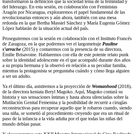
transformaron la definición que la sociedad tenía de la feminidad y
del liderazgo. En esta sesión, en colaboración con Feministas
Aragón por Nicaragua, exploraremos el papel fundamental de las
revolucionarias entonces y aún ahora, también con una mesa
redonda en la que Bertha Massiel Sánchez y María Eugenia Gómez
López hablarán de la situación actual del país.
Proseguiremos con la sesión en colaboración con el Instituto Francés
de Zaragoza, en la que podremos ver el largometraje
Pauline
s’arrache
(2015) y contaremos con la presencia de su directora,
Émilie Brisavoine. Hablaremos con ella de este potente relato punk
sobre la identidad adolescente en el que acompañó durante dos años
a su propia hermana y la observó en relación a su peculiar familia,
mientras la protagonista se preguntaba cuándo y cómo llega alguien
a ser un adulto.
Ya el último día, asistiremos a la proyección de
Womanhood
(2018),
de la directora keniata Beryl Magoko. Aquí, Magoko contará su
historia y sus sensaciones íntimas y hasta ahora silenciadas sobre la
Mutilación Genital Femenina y la posibilidad de recurrir a cirugías
reconstructivas para recuperar aquello que le robaron cuando, siendo
una niña, se sometió al procedimiento creyendo que era un ritual de
paso de la infancia a la vida adulta por el que todas las niñas del
mundo debían pasar.