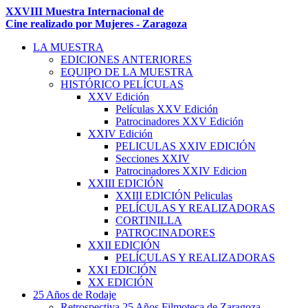
XXVIII Muestra Internacional de
Cine realizado por Mujeres - Zaragoza
LA MUESTRA
EDICIONES ANTERIORES
EQUIPO DE LA MUESTRA
HISTÓRICO PELÍCULAS
XXV Edición
Películas XXV Edición
Patrocinadores XXV Edición
XXIV Edición
PELICULAS XXIV EDICIÓN
Secciones XXIV
Patrocinadores XXIV Edicion
XXIII EDICIÓN
XXIII EDICIÓN Peliculas
PELÍCULAS Y REALIZADORAS
CORTINILLA
PATROCINADORES
XXII EDICIÓN
PELÍCULAS Y REALIZADORAS
XXI EDICIÓN
XX EDICIÓN
25 Años de Rodaje
Retrospectiva 25 Años Filmoteca de Zaragoza