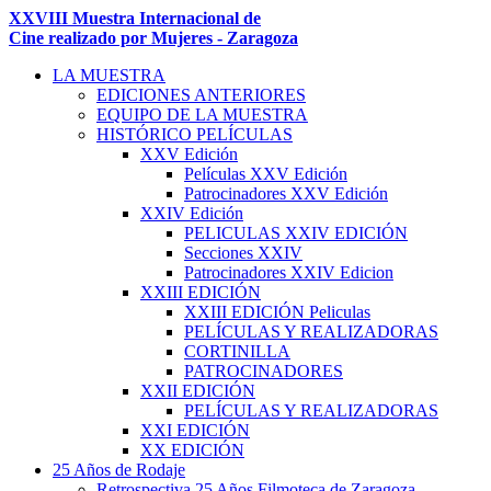
XXVIII Muestra Internacional de
Cine realizado por Mujeres - Zaragoza
LA MUESTRA
EDICIONES ANTERIORES
EQUIPO DE LA MUESTRA
HISTÓRICO PELÍCULAS
XXV Edición
Películas XXV Edición
Patrocinadores XXV Edición
XXIV Edición
PELICULAS XXIV EDICIÓN
Secciones XXIV
Patrocinadores XXIV Edicion
XXIII EDICIÓN
XXIII EDICIÓN Peliculas
PELÍCULAS Y REALIZADORAS
CORTINILLA
PATROCINADORES
XXII EDICIÓN
PELÍCULAS Y REALIZADORAS
XXI EDICIÓN
XX EDICIÓN
25 Años de Rodaje
Retrospectiva 25 Años Filmoteca de Zaragoza