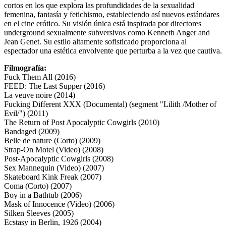
cortos en los que explora las profundidades de la sexualidad
femenina, fantasía y fetichismo, estableciendo así nuevos estándares
en el cine erótico. Su visión única está inspirada por directores
underground sexualmente subversivos como Kenneth Anger and
Jean Genet. Su estilo altamente sofisticado proporciona al
espectador una estética envolvente que perturba a la vez que cautiva.
Filmografía:
Fuck Them All (2016)
FEED: The Last Supper (2016)
La veuve noire (2014)
Fucking Different XXX (Documental) (segment "Lilith /Mother of
Evil/") (2011)
The Return of Post Apocalyptic Cowgirls (2010)
Bandaged (2009)
Belle de nature (Corto) (2009)
Strap-On Motel (Video) (2008)
Post-Apocalyptic Cowgirls (2008)
Sex Mannequin (Video) (2007)
Skateboard Kink Freak (2007)
Coma (Corto) (2007)
Boy in a Bathtub (2006)
Mask of Innocence (Video) (2006)
Silken Sleeves (2005)
Ecstasy in Berlin, 1926 (2004)