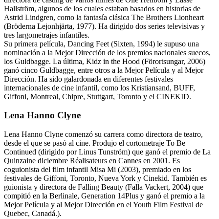
Hallström, algunos de los cuales estaban basados en historias de
Astrid Lindgren, como la fantasía clásica The Brothers Lionheart
(Bröderna Lejonhjärta, 1977). Ha dirigido dos series televisivas y
tres largometrajes infantiles.
Su primera película, Dancing Feet (Sixten, 1994) le supuso una
nominación a la Mejor Dirección de los premios nacionales suecos,
los Guldbagge. La última, Kidz in the Hood (Förortsungar, 2006)
ganó cinco Guldbagge, entre otros a la Mejor Película y al Mejor
Dirección. Ha sido galardonada en diferentes festivales
internacionales de cine infantil, como los Kristiansand, BUFF,
Giffoni, Montreal, Chipre, Stuttgart, Toronto y el CINEKID.
Lena Hanno Clyne
Lena Hanno Clyne comenzó su carrera como directora de teatro,
desde el que se pasó al cine. Produjo el cortometraje To Be
Continued (dirigido por Linus Tunström) que ganó el premio de La
Quinzaine diciembre Réalisateurs en Cannes en 2001. Es
coguionista del film infantil Misa Mi (2003), premiado en los
festivales de Giffoni, Toronto, Nueva York y Cinekid. También es
guionista y directora de Falling Beauty (Falla Vackert, 2004) que
compitió en la Berlinale, Generation 14Plus y ganó el premio a la
Mejor Película y al Mejor Dirección en el Youth Film Festival de
Quebec, Canadá.).