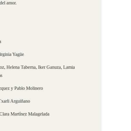
 del amor.
a
irginia Yagüe
oz, Helena Taberna, Iker Ganuza, Lamia
ms
zquez y Pablo Molinero
Txarli Arguiñano
 Clara Martínez Malagelada