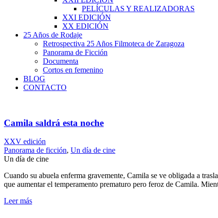
PELÍCULAS Y REALIZADORAS
XXI EDICIÓN
XX EDICIÓN
25 Años de Rodaje
Retrospectiva 25 Años Filmoteca de Zaragoza
Panorama de Ficción
Documenta
Cortos en femenino
BLOG
CONTACTO
Camila saldrá esta noche
XXV edición
Panorama de ficción
,
Un día de cine
Un día de cine
Cuando su abuela enferma gravemente, Camila se ve obligada a traslada
que aumentar el temperamento prematuro pero feroz de Camila. Mientra
Leer más