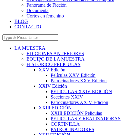
Panorama de Ficción
Documenta
Cortos en femenino
BLOG
CONTACTO
LA MUESTRA
EDICIONES ANTERIORES
EQUIPO DE LA MUESTRA
HISTÓRICO PELÍCULAS
XXV Edición
Películas XXV Edición
Patrocinadores XXV Edición
XXIV Edición
PELICULAS XXIV EDICIÓN
Secciones XXIV
Patrocinadores XXIV Edicion
XXIII EDICIÓN
XXIII EDICIÓN Peliculas
PELÍCULAS Y REALIZADORAS
CORTINILLA
PATROCINADORES
XXII EDICIÓN