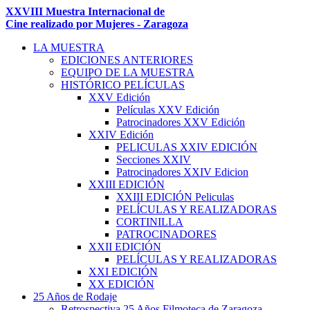
XXVIII Muestra Internacional de
Cine realizado por Mujeres - Zaragoza
LA MUESTRA
EDICIONES ANTERIORES
EQUIPO DE LA MUESTRA
HISTÓRICO PELÍCULAS
XXV Edición
Películas XXV Edición
Patrocinadores XXV Edición
XXIV Edición
PELICULAS XXIV EDICIÓN
Secciones XXIV
Patrocinadores XXIV Edicion
XXIII EDICIÓN
XXIII EDICIÓN Peliculas
PELÍCULAS Y REALIZADORAS
CORTINILLA
PATROCINADORES
XXII EDICIÓN
PELÍCULAS Y REALIZADORAS
XXI EDICIÓN
XX EDICIÓN
25 Años de Rodaje
Retrospectiva 25 Años Filmoteca de Zaragoza