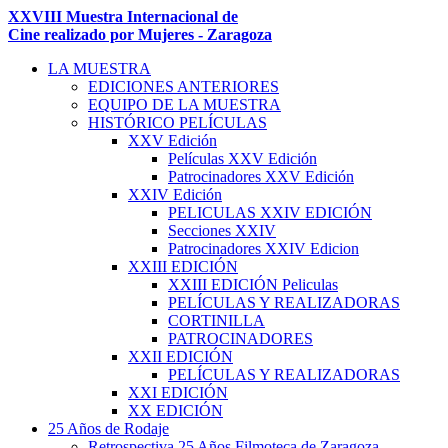
XXVIII Muestra Internacional de
Cine realizado por Mujeres - Zaragoza
LA MUESTRA
EDICIONES ANTERIORES
EQUIPO DE LA MUESTRA
HISTÓRICO PELÍCULAS
XXV Edición
Películas XXV Edición
Patrocinadores XXV Edición
XXIV Edición
PELICULAS XXIV EDICIÓN
Secciones XXIV
Patrocinadores XXIV Edicion
XXIII EDICIÓN
XXIII EDICIÓN Peliculas
PELÍCULAS Y REALIZADORAS
CORTINILLA
PATROCINADORES
XXII EDICIÓN
PELÍCULAS Y REALIZADORAS
XXI EDICIÓN
XX EDICIÓN
25 Años de Rodaje
Retrospectiva 25 Años Filmoteca de Zaragoza