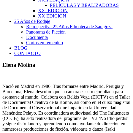
PELÍCULAS Y REALIZADORAS
XXI EDICIÓN
XX EDICIÓN
25 Años de Rodaje
Retrospectiva 25 Años Filmoteca de Zaragoza
Panorama de Ficción
Documenta
Cortos en femenino
BLOG
CONTACTO
Elena Molina
Nació en Madrid en 1986. Tras formarse entre Madrid, Perugia y
Barcelona, Elena descubre que la cámara es su mejor aliada para
asomarse al mundo. Colabora con Belkis Vega (EICTV) en el Taller
de Documental Creativo de la Bonne, así como en el curso magistral
de Documental Observacional que imparte en la Universidad
Menéndez Pelayo. Es coordinadora audiovisual del The Influencers
(CCCB), ha sido realizadora del programa de TV3 ‘No t’ho perdis’
y sigue disfrutando y aprendiendo como ayudante de dirección en
numerosas producciones de ficción, videoarte o danza (Isaki